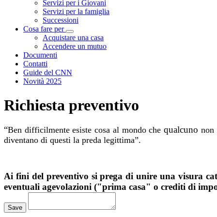
Servizi per i Giovani
Servizi per la famiglia
Successioni
Cosa fare per
Visualizza menù di secondo livello
Acquistare una casa
Accendere un mutuo
Documenti
Contatti
Guide del CNN
Novità 2025
Richiesta preventivo
“
qualcuno
Ben difficilmente esiste cosa al mondo che
non 
diventano di questi la preda legittima”.
Ai fini del preventivo si prega di unire una visura cat
eventuali agevolazioni ("prima casa" o crediti di impost
Loading...
Save