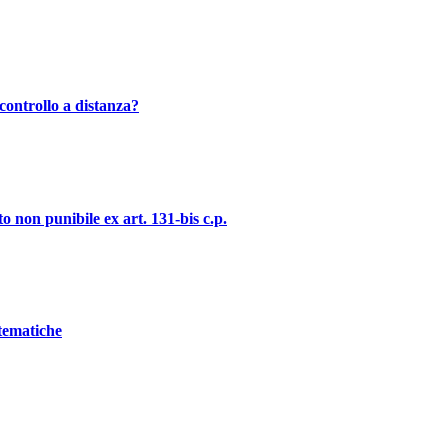
controllo a distanza?
o non punibile ex art. 131-bis c.p.
stematiche