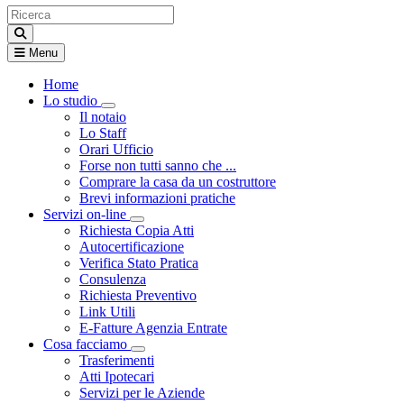
Menu
Home
Lo studio
Visualizza menù di secondo livello
Il notaio
Lo Staff
Orari Ufficio
Forse non tutti sanno che ...
Comprare la casa da un costruttore
Brevi informazioni pratiche
Servizi on-line
Visualizza menù di secondo livello
Richiesta Copia Atti
Autocertificazione
Verifica Stato Pratica
Consulenza
Richiesta Preventivo
Link Utili
E-Fatture Agenzia Entrate
Cosa facciamo
Visualizza menù di secondo livello
Trasferimenti
Atti Ipotecari
Servizi per le Aziende