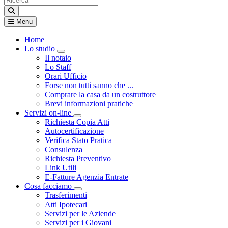
Menu
Home
Lo studio
Visualizza menù di secondo livello
Il notaio
Lo Staff
Orari Ufficio
Forse non tutti sanno che ...
Comprare la casa da un costruttore
Brevi informazioni pratiche
Servizi on-line
Visualizza menù di secondo livello
Richiesta Copia Atti
Autocertificazione
Verifica Stato Pratica
Consulenza
Richiesta Preventivo
Link Utili
E-Fatture Agenzia Entrate
Cosa facciamo
Visualizza menù di secondo livello
Trasferimenti
Atti Ipotecari
Servizi per le Aziende
Servizi per i Giovani