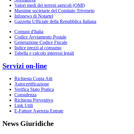
Valori medi dei terreni agricoli (OMI)
Massime societarie del Comitato Triveneto
Infonews di Notartel
Gazzetta Ufficiale della Repubblica Italiana
Comuni d'Italia
Codice Avviamento Postale
Generazione Codice Fiscale
Indice prezzi al consumo
Tabella e calcolo interessi legali
Servizi on-line
Richiesta Copia Atti
Autocertificazione
Verifica Stato Pratica
Consulenza
Richiesta Preventivo
Link Utili
E-Fatture Agenzia Entrate
News Giuridiche