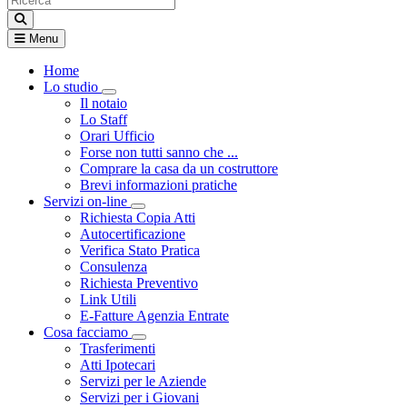
Menu
Home
Lo studio
Visualizza menù di secondo livello
Il notaio
Lo Staff
Orari Ufficio
Forse non tutti sanno che ...
Comprare la casa da un costruttore
Brevi informazioni pratiche
Servizi on-line
Visualizza menù di secondo livello
Richiesta Copia Atti
Autocertificazione
Verifica Stato Pratica
Consulenza
Richiesta Preventivo
Link Utili
E-Fatture Agenzia Entrate
Cosa facciamo
Visualizza menù di secondo livello
Trasferimenti
Atti Ipotecari
Servizi per le Aziende
Servizi per i Giovani