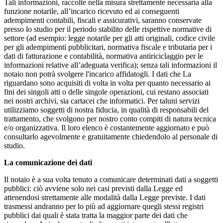
Tali informazioni, raccolte nella misura strettamente necessaria alla
funzione notarile, all’incarico ricevuto ed ai conseguenti
adempimenti contabili, fiscali e assicurativi, saranno conservate
presso lo studio per il periodo stabilito delle rispettive normative di
settore (ad esempio: legge notarile per gli atti originali, codice civile
per gli adempimenti pubblicitari, normativa fiscale e tributaria per i
dati di fatturazione e contabilità, normativa antiriciclaggio per le
informazioni relative all’adeguata verifica); senza tali informazioni il
notaio non potrà svolgere l'incarico affidatogli. I dati che La
riguardano sono acquisiti di volta in volta per quanto necessario ai
fini dei singoli atti o delle singole operazioni, cui restano associati
nei nostri archivi, sia cartacei che informatici. Per taluni servizi
utilizziamo soggetti di nostra fiducia, in qualità di responsabili del
trattamento, che svolgono per nostro conto compiti di natura tecnica
e/o organizzativa. Il loro elenco è costantemente aggiornato e può
consultarlo agevolmente e gratuitamente chiedendolo al personale di
studio.
La comunicazione dei dati
Il notaio è a sua volta tenuto a comunicare determinati dati a soggetti
pubblici: ciò avviene solo nei casi previsti dalla Legge ed
attenendosi strettamente alle modalità dalla Legge previste. I dati
trasmessi andranno per lo più ad aggiornare quegli stessi registri
pubblici dai quali è stata tratta la maggior parte dei dati che