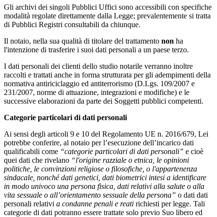
Gli archivi dei singoli Pubblici Uffici sono accessibili con specifiche
modalità regolate direttamente dalla Legge; prevalentemente si tratta
di Pubblici Registri consultabili da chiunque.
Il notaio, nella sua qualità di titolare del trattamento
non
ha
l'intenzione di trasferire i suoi dati personali a un paese terzo.
I dati personali dei clienti dello studio notarile verranno inoltre
raccolti e trattati anche in forma strutturata per gli adempimenti della
normativa antiriciclaggio ed antiterrorismo (D.Lgs. 109/2007 e
231/2007, norme di attuazione, integrazioni e modifiche) e le
successive elaborazioni da parte dei Soggetti pubblici competenti.
Categorie particolari di dati personali
Ai sensi degli articoli 9 e 10 del Regolamento UE n. 2016/679, Lei
potrebbe conferire, al notaio per l’esecuzione dell’incarico dati
qualificabili come
“categorie particolari di dati personali”
e cioè
quei dati che rivelano
“l'origine razziale o etnica, le opinioni
politiche, le convinzioni religiose o filosofiche, o l'appartenenza
sindacale, nonché dati genetici, dati biometrici intesi a identificare
in modo univoco una persona fisica, dati relativi alla salute o alla
vita sessuale o all’orientamento sessuale della persona”
o dati dati
personali relativi
a condanne penali e reati
richiesti per legge. Tali
categorie di dati potranno essere trattate solo previo Suo libero ed