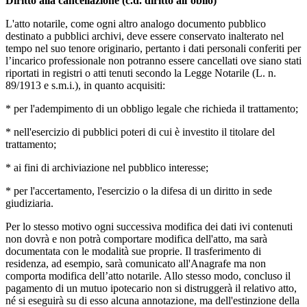
Diritto alla cancellazione (c.d. diritto all’oblio)
L'atto notarile, come ogni altro analogo documento pubblico
destinato a pubblici archivi, deve essere conservato inalterato nel
tempo nel suo tenore originario, pertanto i dati personali conferiti per
l’incarico professionale non potranno essere cancellati ove siano stati
riportati in registri o atti tenuti secondo la Legge Notarile (L. n.
89/1913 e s.m.i.), in quanto acquisiti:
* per l'adempimento di un obbligo legale che richieda il trattamento;
* nell'esercizio di pubblici poteri di cui è investito il titolare del
trattamento;
* ai fini di archiviazione nel pubblico interesse;
* per l'accertamento, l'esercizio o la difesa di un diritto in sede
giudiziaria.
Per lo stesso motivo ogni successiva modifica dei dati ivi contenuti
non dovrà e non potrà comportare modifica dell'atto, ma sarà
documentata con le modalità sue proprie. Il trasferimento di
residenza, ad esempio, sarà comunicato all'Anagrafe ma non
comporta modifica dell’atto notarile. Allo stesso modo, concluso il
pagamento di un mutuo ipotecario non si distruggerà il relativo atto,
né si eseguirà su di esso alcuna annotazione, ma dell'estinzione della