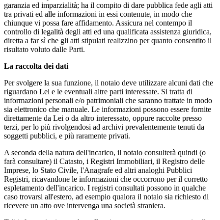
garanzia ed imparzialità; ha il compito di dare pubblica fede agli atti
tra privati ed alle informazioni in essi contenute, in modo che
chiunque vi possa fare affidamento. Assicura nel contempo il
controllo di legalità degli atti ed una qualificata assistenza giuridica,
diretta a far sì che gli atti stipulati realizzino per quanto consentito il
risultato voluto dalle Parti.
La raccolta dei dati
Per svolgere la sua funzione, il notaio deve utilizzare alcuni dati che
riguardano Lei e le eventuali altre parti interessate. Si tratta di
informazioni personali e/o patrimoniali che saranno trattate in modo
sia elettronico che manuale. Le informazioni possono essere fornite
direttamente da Lei o da altro interessato, oppure raccolte presso
terzi, per lo più rivolgendosi ad archivi prevalentemente tenuti da
soggetti pubblici, e più raramente privati.
A seconda della natura dell'incarico, il notaio consulterà quindi (o
farà consultare) il Catasto, i Registri Immobiliari, il Registro delle
Imprese, lo Stato Civile, l'Anagrafe ed altri analoghi Pubblici
Registri, ricavandone le informazioni che occorrono per il corretto
espletamento dell'incarico. I registri consultati possono in qualche
caso trovarsi all'estero, ad esempio qualora il notaio sia richiesto di
ricevere un atto ove intervenga una società straniera.