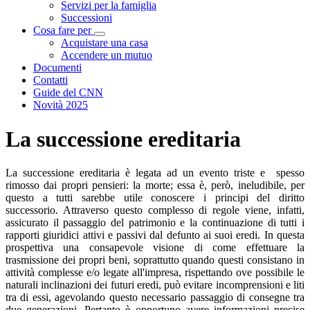
Servizi per la famiglia
Successioni
Cosa fare per
Visualizza menù di secondo livello
Acquistare una casa
Accendere un mutuo
Documenti
Contatti
Guide del CNN
Novità 2025
La successione ereditaria
La successione ereditaria è legata ad un evento triste e spesso
rimosso dai propri pensieri: la morte; essa è, però, ineludibile, per
questo a tutti sarebbe utile conoscere i principi del diritto
successorio. Attraverso questo complesso di regole viene, infatti,
assicurato il passaggio del patrimonio e la continuazione di tutti i
rapporti giuridici attivi e passivi dal defunto ai suoi eredi. In questa
prospettiva una consapevole visione di come effettuare la
trasmissione dei propri beni, soprattutto quando questi consistano in
attività complesse e/o legate all'impresa, rispettando ove possibile le
naturali inclinazioni dei futuri eredi, può evitare incomprensioni e liti
tra di essi, agevolando questo necessario passaggio di consegne tra
due generazioni. Pertanto è opportuno avere informazioni precise