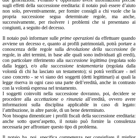
sugli effetti della successione ereditaria: il notaio può essere d’aiuto
non solo, preventivamente, per fornire consigli a chi vuole che la
propria successione segua determinate regole, ma anche,
successivamente, per risolvere i problemi che si presentano ai
congiunti, a seguito del decesso.
Il notaio può informare sulle
prime operazioni
da effettuare quando
avviene un decesso e, quanto ai profili patrimoniali, potrà portare a
conoscenza delle regole sulla
devoluzione della successione
(le
regole, in altri termini, in base alle quali sono individuati gli eredi),
con particolare riferimento alla
successione legittima
(regolata solo
dalla legge), e/o
alla successione testamentaria
(regolata dalla
volontà di chi ha lasciato un testamento); si potrà verificare - nel
caso concreto - se vi siano dei soggetti (detti legittimari) ai quali la
legge riserva in ogni caso una parte dell’eredità, anche in contrasto
con la volontà espressa nel testamento.
I soggetti coinvolti nella successione dovranno, poi, decidere se
procedere alla
accettazione o rinunzia
all’eredità, ovvero avere
informazioni sulla disciplina applicabile in caso di legato:
l’attribuzione, in altre parole, di un bene determinato.
Non bisogna dimenticare i profili fiscali della successione ereditaria:
anche sotto quest’aspetto, il notaio può fornire la consulenza
necessaria per affrontare questo tipo di problema.
Il notaio ha, poi, specifica competenza per consigliare il miglior