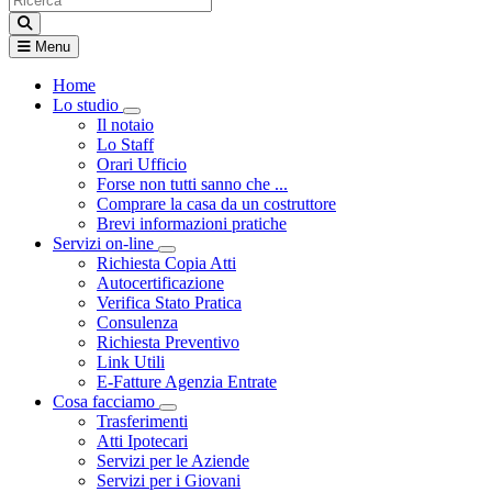
Menu
Home
Lo studio
Visualizza menù di secondo livello
Il notaio
Lo Staff
Orari Ufficio
Forse non tutti sanno che ...
Comprare la casa da un costruttore
Brevi informazioni pratiche
Servizi on-line
Visualizza menù di secondo livello
Richiesta Copia Atti
Autocertificazione
Verifica Stato Pratica
Consulenza
Richiesta Preventivo
Link Utili
E-Fatture Agenzia Entrate
Cosa facciamo
Visualizza menù di secondo livello
Trasferimenti
Atti Ipotecari
Servizi per le Aziende
Servizi per i Giovani