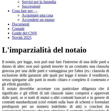
Servizi per la famiglia
Successioni
Cosa fare per
Visualizza menù di secondo livello
Acquistare una casa
Accendere un mutuo
Documenti
Contatti
Guide del CNN
Novità 2025
L'imparzialità del notaio
Il notaio, per legge, non può mai fare l'interesse di una delle parti a
danno di altre: non può quindi inserire in un contratto una clausola
gravosa per una delle parti e vantaggiosa per l'altra (es.: clausola di
esclusione delle garanzie alle quali per legge è tenuto il venditore),
senza spiegarne alle parti in modo chiaro e completo il contenuto e
gli effetti giuridici.
Il notaio dovrebbe accertare con particolare diligenza che il
significato e gli effetti di tali clausole siano compresi e approvati
dalle parti, se si tratti di mutui o altri contratti bancari e in genere di
contratti standardizzati (cioè redatti sulla base di schemi o formulari
predisposti per un numero indefinito di atti) o conclusi da
consumatori (persone che non stipulano il contratto nell'esercizio di