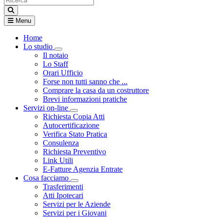
Menu
Home
Lo studio
Visualizza menù di secondo livello
Il notaio
Lo Staff
Orari Ufficio
Forse non tutti sanno che ...
Comprare la casa da un costruttore
Brevi informazioni pratiche
Servizi on-line
Visualizza menù di secondo livello
Richiesta Copia Atti
Autocertificazione
Verifica Stato Pratica
Consulenza
Richiesta Preventivo
Link Utili
E-Fatture Agenzia Entrate
Cosa facciamo
Visualizza menù di secondo livello
Trasferimenti
Atti Ipotecari
Servizi per le Aziende
Servizi per i Giovani