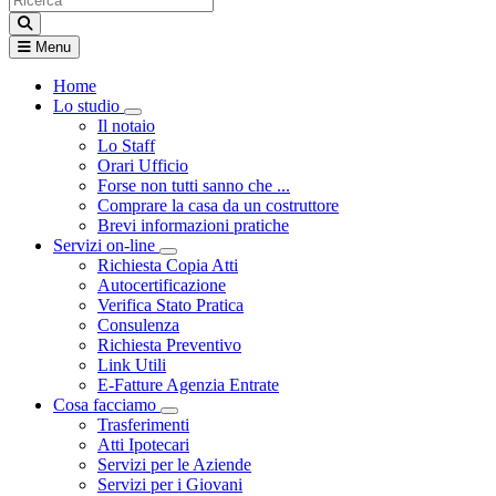
Menu
Home
Lo studio
Visualizza menù di secondo livello
Il notaio
Lo Staff
Orari Ufficio
Forse non tutti sanno che ...
Comprare la casa da un costruttore
Brevi informazioni pratiche
Servizi on-line
Visualizza menù di secondo livello
Richiesta Copia Atti
Autocertificazione
Verifica Stato Pratica
Consulenza
Richiesta Preventivo
Link Utili
E-Fatture Agenzia Entrate
Cosa facciamo
Visualizza menù di secondo livello
Trasferimenti
Atti Ipotecari
Servizi per le Aziende
Servizi per i Giovani