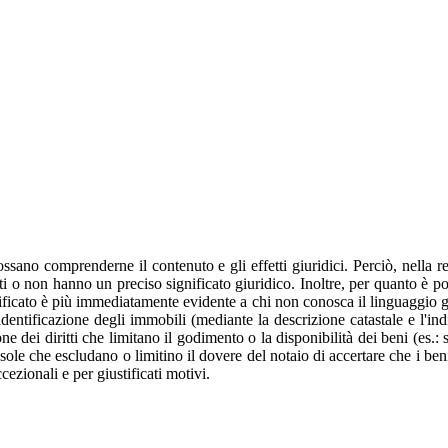
sano comprenderne il contenuto e gli effetti giuridici. Perciò, nella re
i o non hanno un preciso significato giuridico. Inoltre, per quanto è poss
ignificato è più immediatamente evidente a chi non conosca il linguaggio gi
a identificazione degli immobili (mediante la descrizione catastale e l'in
ione dei diritti che limitano il godimento o la disponibilità dei beni (es.: 
ole che escludano o limitino il dovere del notaio di accertare che i beni 
ezionali e per giustificati motivi.