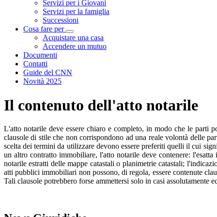
Servizi per i Giovani
Servizi per la famiglia
Successioni
Cosa fare per
Visualizza menù di secondo livello
Acquistare una casa
Accendere un mutuo
Documenti
Contatti
Guide del CNN
Novità 2025
Il contenuto dell'atto notarile
L'atto notarile deve essere chiaro e completo, in modo che le parti pos
clausole di stile che non corrispondono ad una reale volontà delle part
scelta dei termini da utilizzare devono essere preferiti quelli il cui s
un altro contratto immobiliare, l'atto notarile deve contenere: l'esatt
notarile estratti delle mappe catastali o planimetrie catastali; l'indicaz
atti pubblici immobiliari non possono, di regola, essere contenute claus
Tali clausole potrebbero forse ammettersi solo in casi assolutamente ecc