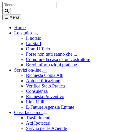
Menu
Home
Lo studio
Visualizza menù di secondo livello
Il notaio
Lo Staff
Orari Ufficio
Forse non tutti sanno che ...
Comprare la casa da un costruttore
Brevi informazioni pratiche
Servizi on-line
Visualizza menù di secondo livello
Richiesta Copia Atti
Autocertificazione
Verifica Stato Pratica
Consulenza
Richiesta Preventivo
Link Utili
E-Fatture Agenzia Entrate
Cosa facciamo
Visualizza menù di secondo livello
Trasferimenti
Atti Ipotecari
Servizi per le Aziende