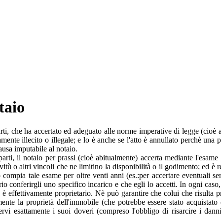
taio
 parti, che ha accertato ed adeguato alle norme imperative di legge (cio
stamente illecito o illegale; e lo è anche se l'atto è annullato perchè una
ausa imputabile al notaio.
parti, il notaio per prassi (cioè abitualmente) accerta mediante l'esame 
vitù o altri vincoli che ne limitino la disponibilità o il godimento; ed è 
 compia tale esame per oltre venti anni (es.:per accertare eventuali ser
ssario conferirgli uno specifico incarico e che egli lo accetti. In ogni c
e è effettivamente proprietario. Nè può garantire che colui che risulta pr
amente la proprietà dell'immobile (che potrebbe essere stato acquistato
servi esattamente i suoi doveri (compreso l'obbligo di risarcire i danni