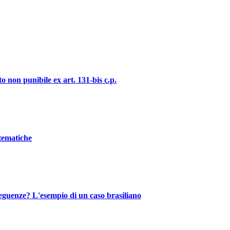
o non punibile ex art. 131-bis c.p.
stematiche
nseguenze? L'esempio di un caso brasiliano