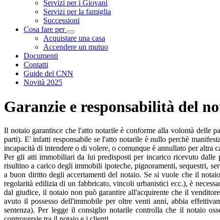
Servizi per i Giovani
Servizi per la famiglia
Successioni
Cosa fare per
Visualizza menù di secondo livello
Acquistare una casa
Accendere un mutuo
Documenti
Contatti
Guide del CNN
Novità 2025
Garanzie e responsabilità del no
Il notaio garantisce che l'atto notarile è conforme alla volontà delle
parti). E' infatti responsabile se l'atto notarile è nullo perchè manife
incapacità di intendere o di volere, o comunque è annullato per altra c
Per gli atti immobiliari da lui predisposti per incarico ricevuto dalle 
risultino a carico degli immobili ipoteche, pignoramenti, sequestri, ser
a buon diritto degli accertamenti del notaio. Se si vuole che il notaio
regolarità edilizia di un fabbricato, vincoli urbanistici ecc.), è nece
dal giudice, il notaio non può garantire all'acquirente che il venditor
avuto il possesso dell'immobile per oltre venti anni, abbia effettiv
sentenza). Per legge il consiglio notarile controlla che il notaio os
controversie tra il notaio e i clienti.